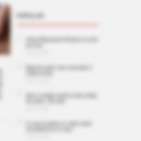
POPULAR
1
Cómo Reproducir Romero un dos
por tres
enero 10, 2026
2
Deja de sufrir, solo necesitas 1
a
ramita al día.
o
enero 10, 2026
ón
a
3
Solo 1 simple ramita al día y Deja
i
de sufrir…Ver mas
enero 12, 2026
4
Lo que la gente no sabe sobre
esa planta en tu casa.
enero 12, 2026