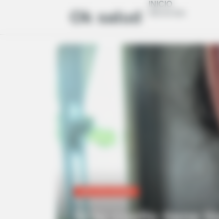
INICIO
Ok salud
link-en-bio
UNCATEGORIZED
Si tu cuello tiene l