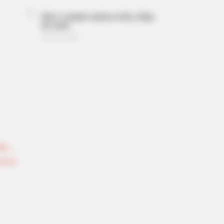
5
Solo 1 simple ramita al día y Deja
de sufrir
enero 12, 2026
odo →