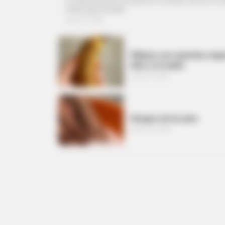
La transformación de la piel en un tiempo corto es un o
común para muchas…
marzo 22, 2026
Plátano con manchas negr
días y se acaba
marzo 15, 2026
Hongos de los pies
febrero 21, 2026