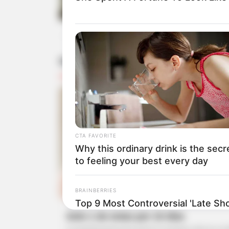
conocer.
febrero 20, 2026
SALUD
CTA FAVORITE
Why this ordinary drink is the secr
to feeling your best every day
BRAINBERRIES
Top 9 Most Controversial 'Late S
Solo 1 de estas por 10 días