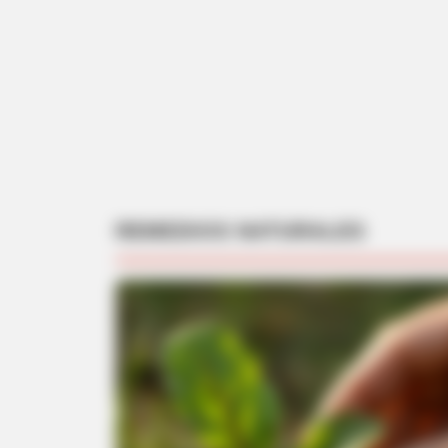
BRAINBERRIES
Why Did He Leave At The Peak Of
This Show's Run?
REMEDIOS NATURALES
BRAINBERRIES