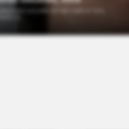
 popularmente como anillos del cuello o anillos de Venus,
 tiempo. La…