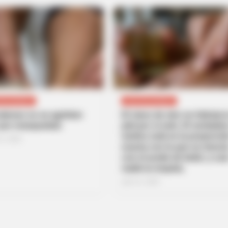
TEGORIZED
UNCATEGORIZED
alones no se agrietan
El clavo de olor no hidrata l
 por resequedad.
piel por sí solo. El verdader
motivo está en la proporci
 5, 2026
exacta con la que se mezcl
con el aceite de bebé, y cas
nadie la respeta.
julio 31, 2026