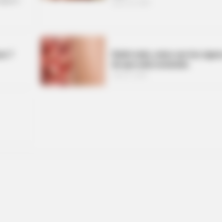
bjetivo
marzo 15, 2026
as 7
Detén todo, estos son los signo
de que está creciendo.
marzo 6, 2026
BRAINBERRIES
Her Story Isn't What You