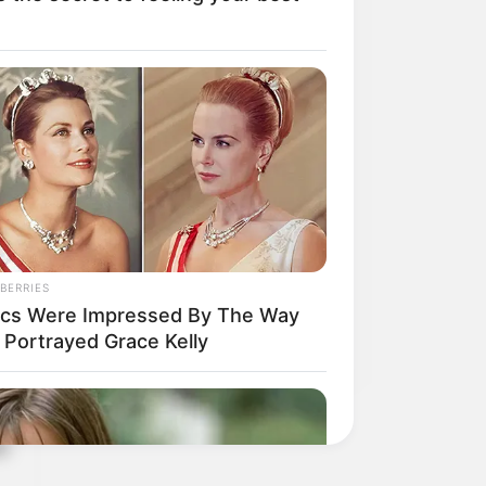
Hogar
Plantas y Jardín
odo →
Remedios Naturales
Salud
BERRIES
tics Were Impressed By The Way
 Portrayed Grace Kelly
tienes un tesoro
ás