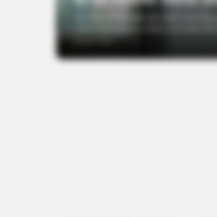
Las líneas horizontales del cuello, conocidas
pueden hacerse más visibles con el paso del
agosto 5, 2026