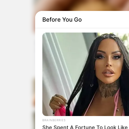
Before You Go
Prueba este truco y luce piel de bebé
solo 15 días
Conseguir una piel suave, luminosa y saludable es el o
de muchas personas, especialmente cuando…
marzo 22, 2026
Gel de Aloe Vera en 10 días
piel cambiará sin
marzo 13, 2026
Este es el secreto de exfoli
BRAINBERRIES
aclarar manchas que nadie
She Spent A Fortune To Look Like