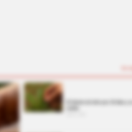
CTA LOVE
BRAIN
Why everything you thought you
The
knew about water might be wrong
The
Ver t
El diente de león por 10 días y 
acaba
abril 11, 2026
BRAINBERRIES