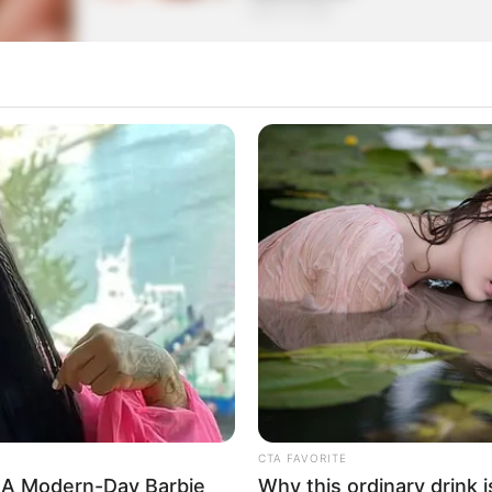
marzo 15, 2026
 en
Prueba este truco 12 días y
reafirma
marzo 15, 2026
bjetivo
 y tu
Mascarilla Hidrata y Reafirma t
Piel
marzo 5, 2026
ar y
CTA FAVORITE
 parece
 A Modern-Day Barbie
Why this ordinary drink i