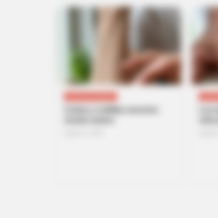
UNCATEGORIZED
UNCA
Codos y rodillas oscuros:
Los t
receta casera
solo
agosto 5, 2026
agosto