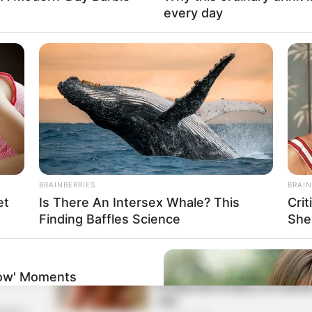
every day
Ver t
Prueba esto 7 días y descubre
BRAINBERRIES
BRAIN
marzo 22, 2026
et
Is There An Intersex Whale? This
Cri
Finding Baffles Science
She
how' Moments
Prueba esto 10 días y no sufrir
mas