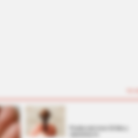
Ver t
Prueba este truco 10 días y
rejuvenece tu