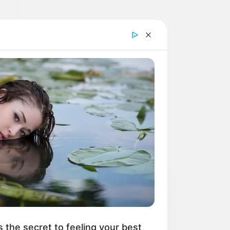
u
CATEGORIAS
Belleza
s the secret to feeling your best