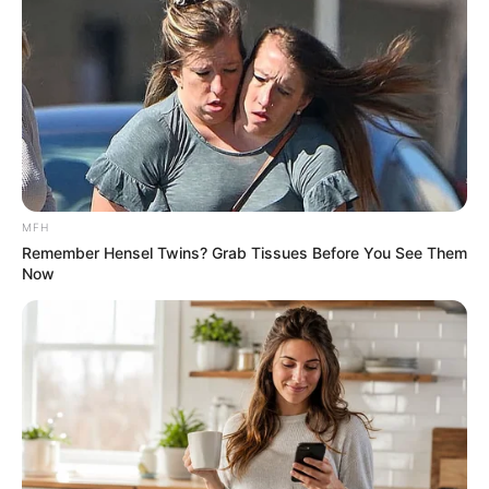
MFH
Remember Hensel Twins? Grab Tissues Before You See Them
Now