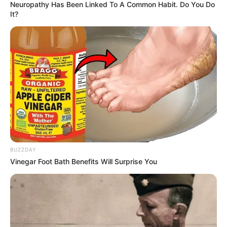
belleza y trucos saludables directamente en tu
Neuropathy Has Been Linked To A Common Habit. Do You Do
It?
celular.
Gratis
Fácil
Recetas nuevas cada
día
UNIRME GRATIS AL CANAL
No te pierdas las próximas recetas que estaremos
compartiendo.
BUZZDAY
Vinegar Foot Bath Benefits Will Surprise You