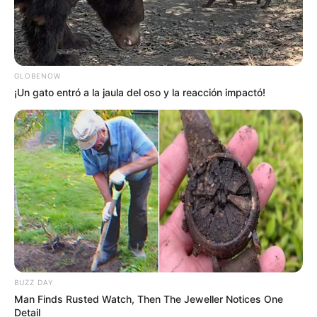
GLOBENOW
¡Un gato entró a la jaula del oso y la reacción impactó!
BUZZ DAY
Man Finds Rusted Watch, Then The Jeweller Notices One
Detail