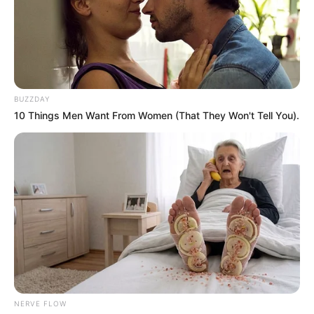
El Método Innovador para Combatir las
Arrugas
BUZZDAY
10 Things Men Want From Women (That They Won't Tell You).
Recibe Nuestras Mejores
Recetas Directamente en
Tu WhatsApp
Únete gratis a nuestro canal y recibe remedios
caseros, recetas naturales, consejos de
NERVE FLOW