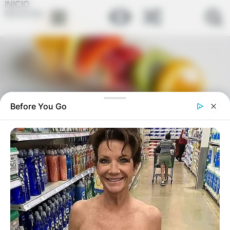
INICIO
link-en-bio
Before You Go
El método que no conocías para las
arrugas