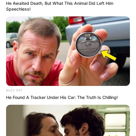
He Awaited Death, But What This Animal Did Left Him
arrugas en esta delicada zona.
Speechless!
BUZZ DAY
He Found A Tracker Under His Car: The Truth Is Chilling!