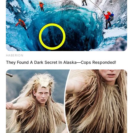
HABERION
They Found A Dark Secret In Alaska—Cops Responded!