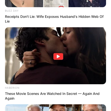
BUZZ DAY
Receipts Don't Lie: Wife Exposes Husband's Hidden Web Of
Lie
HABERION
These Movie Scenes Are Watched In Secret — Again And
Again