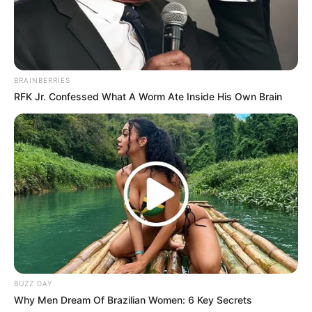
BRAINBERRIES
RFK Jr. Confessed What A Worm Ate Inside His Own Brain
BUZZ DAY
Why Men Dream Of Brazilian Women: 6 Key Secrets