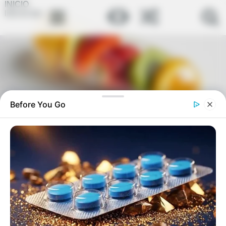
INICIO
link-en-bio
Before You Go
Receta para verrugas