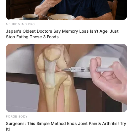
NEUROMIND PRO
Japan's Oldest Doctors Say Memory Loss Isn't Age: Just
Stop Eating These 3 Foods
Las
verrugas
son pequeñas protuberancias en la
piel causadas por el virus del papiloma humano
(VPH). Aunque existen tratamientos médicos
efectivos, muchas personas buscan métodos
naturales para su eliminación. En este artículo,
exploraremos cómo
eliminar verrugas usando
avena, limón y miel
, una combinación casera
FORGE BODY
que ha ganado popularidad por sus propiedades
Surgeons: This Simple Method Ends Joint Pain & Arthritis! Try
It!
exfoliantes, antibacterianas y calmantes.