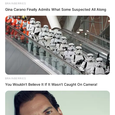
y no debe sustituir la valoración médica
BRAINBERRIES
Gina Carano Finally Admits What Some Suspected All Along
profesional. Para obtener resultados seguros y
efectivos, la consulta con un especialista es
fundamental.
BRAINBERRIES
You Wouldn't Believe It If It Wasn't Caught On Camera!