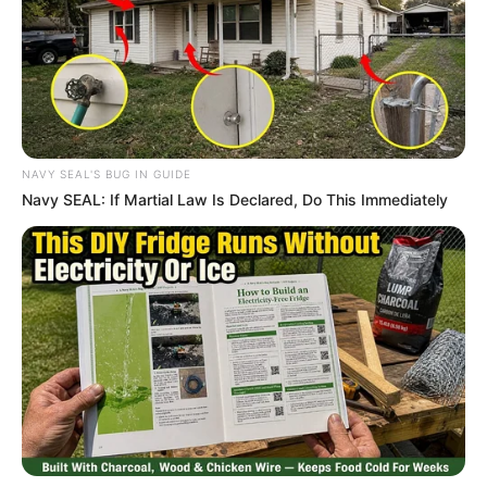
¿Por qué usar avena, limón y miel para
las verrugas?
NAVY SEAL'S BUG IN GUIDE
Navy SEAL: If Martial Law Is Declared, Do This Immediately
Recibe Nuestras Mejores
Recetas Directamente en
Tu WhatsApp
Únete gratis a nuestro canal y recibe remedios
caseros, recetas naturales, consejos de
belleza y trucos saludables directamente en tu