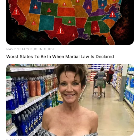
NAVY SEAL'S BUG IN GUIDE
Worst States To Be In When Martial Law Is Declared