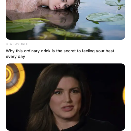
siempre
a un
dermatólogo antes de iniciar cualquier
tratamiento, especialmente si la verruga cambia
de color, tamaño o causa molestias.
Evite aplicar la mezcla en piel dañada o irritada
para prevenir infecciones.
CTA FAVORITE
Realice una prueba de sensibilidad aplicando una
Why this ordinary drink is the secret to feeling your best
pequeña cantidad de la mezcla en otra zona de la
every day
piel.
Mantenga una higiene adecuada para evitar la
propagación del virus.
Conclusión
La combinación de
avena, limón y
miel
puede ser una opción casera y económica
para intentar la eliminación gradual de verrugas
pequeñas y superficiales. Sin embargo, su
eficacia no está garantizada para todos los casos