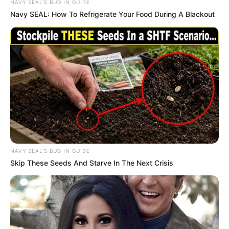
NAVY SEAL'S BUG IN GUIDE
celular.
Navy SEAL: How To Refrigerate Your Food During A Blackout
Gratis
Fácil
Recetas nuevas cada
día
UNIRME GRATIS AL CANAL
No te pierdas las próximas recetas que estaremos
compartiendo.
NAVY SEAL'S BUG IN GUIDE
Skip These Seeds And Starve In The Next Crisis