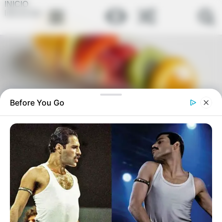
INICIO
link-en-bio
Before You Go
Hay personas que están tomando té
de laurel en ayunas y no es por
casualidad