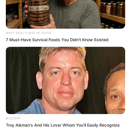
NAVY SEAL'S BUG IN GUIDE
7 Must-Have Survival Foods You Didn't Know Existed
BUZZDAY
Troy Aikman's And His Lover Whom You'll Easily Recognize