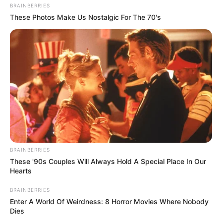
BRAINBERRIES
These Photos Make Us Nostalgic For The 70's
BRAINBERRIES
These '90s Couples Will Always Hold A Special Place In Our
Hearts
Ingredientes
BRAINBERRIES
Enter A World Of Weirdness: 8 Horror Movies Where Nobody
3 hojas secas de laurel
Dies
1 taza de agua (250 ml)