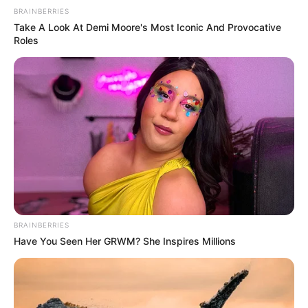
1 rodaja de jengibre fresco
BRAINBERRIES
1 cucharadita de miel (opcional)
Take A Look At Demi Moore's Most Iconic And Provocative
Roles
Jugo de medio limón
Instrucciones
Recibe Nuestras Mejores
BRAINBERRIES
Recetas Directamente en
Have You Seen Her GRWM? She Inspires Millions
Tu WhatsApp
Únete gratis a nuestro canal y recibe remedios
caseros, recetas naturales, consejos de