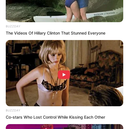
BUZZDAY
The Videos Of Hillary Clinton That Stunned Everyone
BUZZDAY
Co-stars Who Lost Control While Kissing Each Other