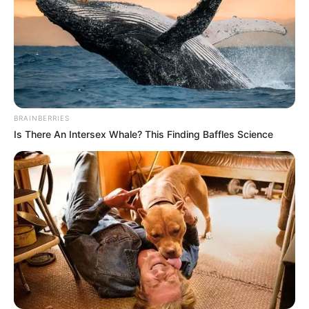
belleza y trucos saludables directamente en tu
celular.
Gratis
Fácil
Recetas nuevas cada
día
BRAINBERRIES
Is There An Intersex Whale? This Finding Baffles Science
UNIRME GRATIS AL CANAL
No te pierdas las próximas recetas que estaremos
compartiendo.
Calienta la taza de agua hasta que hierva.