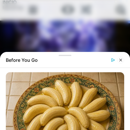
INICIO
link-en-bio
Before You Go
Detén todo, estos son los signos de
que está creciendo.