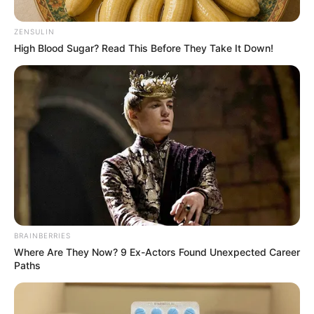
ZENSULIN
High Blood Sugar? Read This Before They Take It Down!
BRAINBERRIES
Where Are They Now? 9 Ex-Actors Found Unexpected Career
Paths