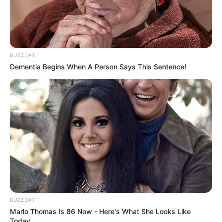
BUZZDAY
Dementia Begins When A Person Says This Sentence!
BUZZDAY
Marlo Thomas Is 86 Now - Here's What She Looks Like
Today