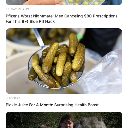
Aplica la mezcla sobre la zona deseada y deja
FRIDAY PLANS
actuar durante 15 minutos.
Pfizer's Worst Nightmare: Men Canceling $80 Prescriptions
Enjuaga con agua tibia.
For This 87¢ Blue Pill Hack
Esta opción puede ser menos efectiva que los
métodos profesionales, pero puede ser útil para
quienes buscan una solución temporal.
Conclusión
La
eliminación del vello púbico
es
una decisión personal que depende
de factores como el costo, la comodidad y los
resultados deseados. Cada método tiene sus
BUZZDAY
ventajas y desventajas, y es importante
Pickle Juice For A Month: Surprising Health Boost
considerar cuál se adapta mejor a tus
necesidades. Antes de decidir, consulta con un