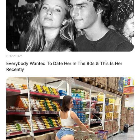
Métodos de Eliminación del Vello Púbico
BUZZDAY
Everybody Wanted To Date Her In The 80s & This Is Her
Recently
Recibe Nuestras Mejores
Recetas Directamente en
Tu WhatsApp
Únete gratis a nuestro canal y recibe remedios
caseros, recetas naturales, consejos de
belleza y trucos saludables directamente en tu
celular.