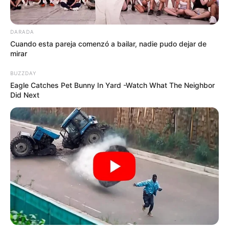
DARADA
Cuando esta pareja comenzó a bailar, nadie pudo dejar de
mirar
BUZZDAY
Eagle Catches Pet Bunny In Yard -Watch What The Neighbor
Did Next
El
vello púbico
es una parte natural del cuerpo
humano que juega un papel importante en la
protección de las áreas genitales. Sin embargo,
muchas personas optan por
eliminarlo
o
recortarlo
por razones estéticas o de comodidad.
En este artículo, exploraremos las diferentes
opciones de
eliminación del vello púbico
, sus
costos, y compararemos los resultados de cada