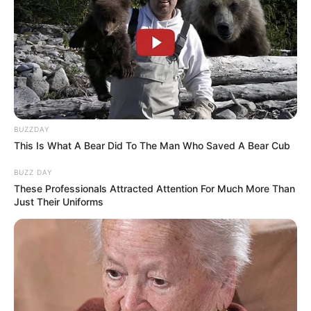
especialista
para obtener recomendaciones
personalizadas y asegurar que el método elegido
sea seguro para ti.
BUZZDAY
This Is What A Bear Did To The Man Who Saved A Bear Cub
BUZZ DAY
These Professionals Attracted Attention For Much More Than
Just Their Uniforms