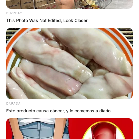
Gratis
Fácil
Recetas nuevas cada
BUZZDAY
día
This Photo Was Not Edited, Look Closer
UNIRME GRATIS AL CANAL
No te pierdas las próximas recetas que estaremos
compartiendo.
DARADA
Este producto causa cáncer, y lo comemos a diario
1. Afeitado